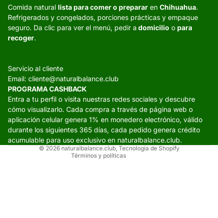
Comida natural
lista para comer o preparar
en
Chihuahua
.
Refrigerados y congelados, porciones prácticas y empaque
seguro. Da clic para ver el menú, pedir a
domicilio
o
para
recoger
.
Servicio al cliente
Email:
cliente@naturalbalance.club
PROGRAMA CASHBACK
Política de reembolso
Entra a tu perfil o visita nuestras redes sociales y descubre
cómo visualizarlo. Cada compra a través de página web o
Política de privacidad
aplicación celular genera 1% en monedero electrónico, válido
Términos del servicio
durante los siguientes 365 días, cada pedido genera crédito
Política de envío
acumulable para uso exclusivo en naturalbalance.club.
© 2026
naturalbalance.club
,
Tecnología de Shopify
Términos y políticas