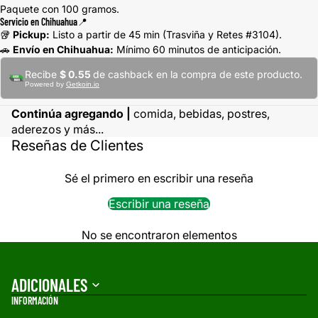
Paquete con 100 gramos.
Servicio en Chihuahua📍
🥡
Pickup:
Listo a partir de 45 min (Trasviña y Retes #3104).
🚗
Envío en Chihuahua:
Mínimo 60 minutos de anticipación.
Recibe
$ 0.55
de cashback en la compra de este producto.
Powered by
Getkoin.io
Continúa agregando |
comida,
bebidas, postres,
aderezos y más...
Reseñas de Clientes
Sé el primero en escribir una reseña
Escribir una reseña
No se encontraron elementos
ADICIONALES
INFORMACIÓN