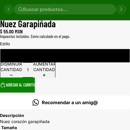
Nuez Garapiñada
ABRIR
ABRIR
IMAGEN
IMAGEN
$ 55.00 MXN
A
A
Impuestos incluidos. Envío calculado en el pago.
PANTALLA
PANTALLA
COMPLETA
COMPLETA
Estilo
Garapiñada 100g
DISMINUIR
AUMENTAR
CANTIDAD
CANTIDAD
AGREGAR AL CARRITO
Recomendar a un amig@
Descripción
Nuez corazón garapiñada
Tamaño